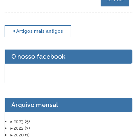
Navegação
Artigos mais antigos
de
artigos
O nosso facebook
Arquivo mensal
2023
(5)
►
2022
(3)
►
2020
(1)
►